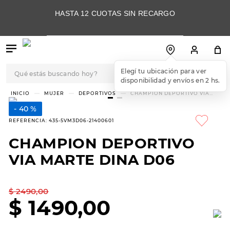
HASTA 12 CUOTAS SIN RECARGO
Qué estás buscando hoy?
Elegí tu ubicación para ver
disponibilidad y envíos en 2 hs.
TÉRMINOS MÁS
MUJER
DEPORTIVOS
CHAMPION DEPORTIVO VIA
MARTE DINA D06
BUSCADOS
40 %
1
.
botas
REFERENCIA
:
435-5VM3D06-21400601
2
.
skechers
CHAMPION DEPORTIVO
3
.
skechers slip-ins
VIA MARTE DINA D06
4
.
championes
5
.
botas mujer
$
2490
,
00
$
1490
,
00
6
.
americansport
7
.
sandalias