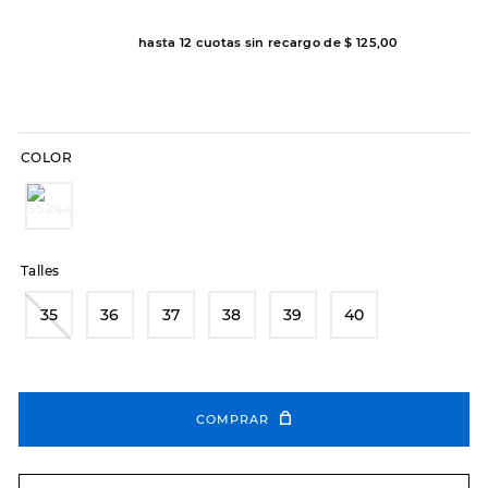
8
.
hitec
hasta
12
cuotas sin recargo de
$
125
,
00
9
.
slip-ins
10
.
botas dama
COLOR
Talles
35
36
37
38
39
40
COMPRAR