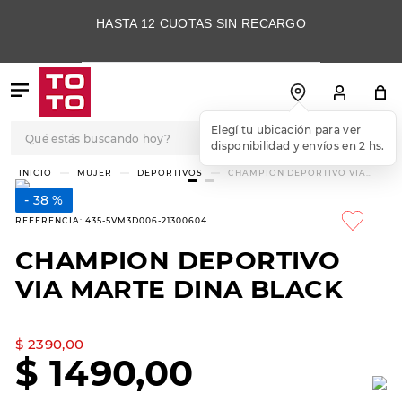
HASTA 12 CUOTAS SIN RECARGO
Qué estás buscando hoy?
Elegí tu ubicación para ver
disponibilidad y envíos en 2 hs.
TÉRMINOS MÁS
MUJER
DEPORTIVOS
CHAMPION DEPORTIVO VIA
MARTE DINA BLACK
BUSCADOS
38 %
1
.
botas
REFERENCIA
:
435-5VM3D006-21300604
2
.
skechers
CHAMPION DEPORTIVO
3
.
skechers slip-ins
VIA MARTE DINA BLACK
4
.
championes
5
.
botas mujer
$
2390
,
00
$
1490
,
00
6
.
americansport