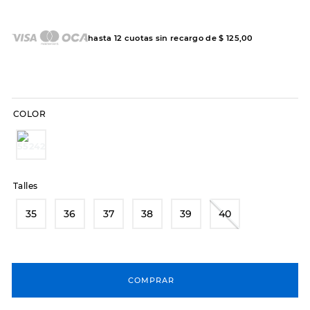
7
.
sandalias
8
.
hitec
hasta
12
cuotas sin recargo de
$
125
,
00
9
.
slip-ins
10
.
botas dama
COLOR
Talles
35
36
37
38
39
40
COMPRAR