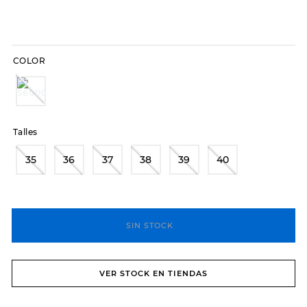
8
.
hitec
9
.
slip-ins
COLOR
10
.
botas dama
Talles
35
36
37
38
39
40
SIN STOCK
VER STOCK EN TIENDAS