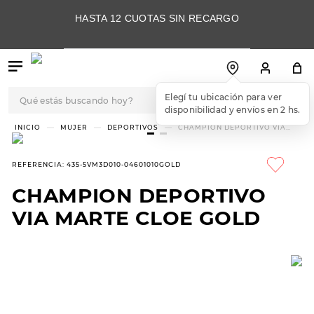
HASTA 12 CUOTAS SIN RECARGO
Qué estás buscando hoy?
Elegí tu ubicación para ver
disponibilidad y envíos en 2 hs.
TÉRMINOS MÁS
MUJER
DEPORTIVOS
CHAMPION DEPORTIVO VIA
MARTE CLOE GOLD
BUSCADOS
1
.
botas
REFERENCIA
:
435-5VM3D010-04601010GOLD
2
.
skechers
CHAMPION DEPORTIVO
3
.
skechers slip-ins
VIA MARTE CLOE GOLD
4
.
championes
5
.
botas mujer
6
.
americansport
7
.
sandalias