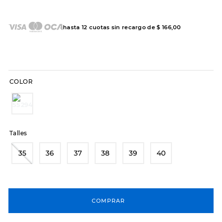
7
.
sandalias
8
.
hitec
hasta
12
cuotas sin recargo de
$
166
,
00
9
.
slip-ins
10
.
botas dama
COLOR
Talles
35
36
37
38
39
40
COMPRAR