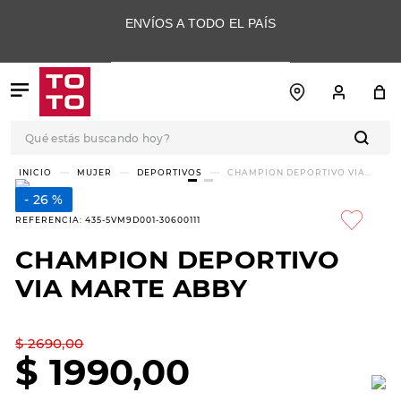
ENVÍOS A TODO EL PAÍS
Qué estás buscando hoy?
TÉRMINOS MÁS
MUJER
DEPORTIVOS
CHAMPION DEPORTIVO VIA
MARTE ABBY
BUSCADOS
26 %
1
.
botas
REFERENCIA
:
435-5VM9D001-30600111
2
.
skechers
CHAMPION DEPORTIVO
3
.
skechers slip-ins
VIA MARTE ABBY
4
.
championes
5
.
botas mujer
$
2690
,
00
$
1990
,
00
6
.
americansport