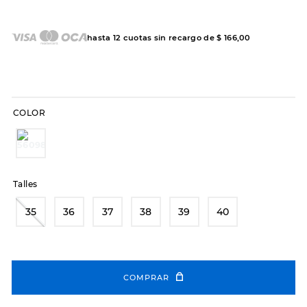
7
.
sandalias
8
.
hitec
hasta
12
cuotas sin recargo de
$
166
,
00
9
.
slip-ins
10
.
botas dama
COLOR
Talles
35
36
37
38
39
40
COMPRAR