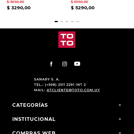
$
3690
,
00
$
5990
,
00
$
3290
,
00
$
5290
,
00
SANARY S. A.
TEL.: (+598) 2511 2291 INT 2
MAIL:
ATCLIENTE@TOTO.COM.UY
CATEGORÍAS
+
INSTITUCIONAL
+
COMPRAS WEB
+