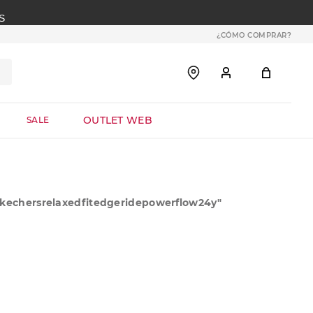
S
¿CÓMO COMPRAR?
OUTLET WEB
SALE
kechersrelaxedfitedgeridepowerflow24y
"