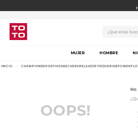
¿Qué estás bus
TÉRMINOS MÁS BUSCADO
MUJER
1
.
botas
HOMBRE
N
2
.
skechers
CHAMPIONDEPORTIVOSKECHERSRELAXEDFITEDGERIDEPOWERFLO
3
.
skechers slip-ins
4
.
championes
No 
5
.
botas mujer
¿Q
OOPS!
6
.
americansport
7
.
sandalias
8
.
hitec