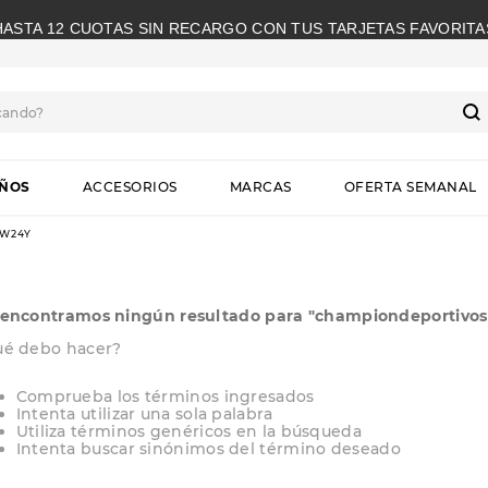
HASTA 12 CUOTAS SIN RECARGO CON TUS TARJETAS FAVORITA
cando?
S
IÑOS
ACCESORIOS
MARCAS
OFERTA SEMANAL
W24Y
encontramos ningún resultado para "
championdeportivos
ué debo hacer?
Comprueba los términos ingresados
Intenta utilizar una sola palabra
Utiliza términos genéricos en la búsqueda
Intenta buscar sinónimos del término deseado