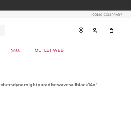
¿CÓMO COMPRAR?
OUTLET WEB
SALE
chersdynamightparadisewavesallblack14o
"