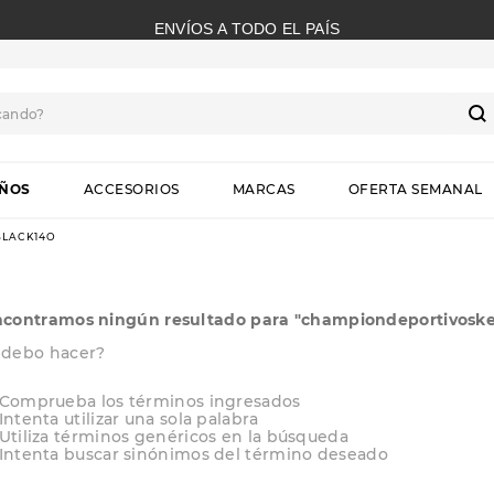
ENVÍOS A TODO EL PAÍS
cando?
S
IÑOS
ACCESORIOS
MARCAS
OFERTA SEMANAL
LACK14O
ncontramos ningún resultado para "
championdeportivoske
 debo hacer?
Comprueba los términos ingresados
Intenta utilizar una sola palabra
Utiliza términos genéricos en la búsqueda
Intenta buscar sinónimos del término deseado