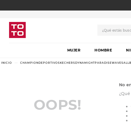
¿Qué estás bus
TÉRMINOS MÁS BUSCADO
MUJER
1
.
botas
HOMBRE
N
2
.
skechers
CHAMPIONDEPORTIVOSKECHERSDYNAMIGHTPARADISEWAVESALLB
3
.
skechers slip-ins
4
.
championes
No e
5
.
botas mujer
¿Qué
OOPS!
6
.
americansport
7
.
sandalias
8
.
hitec