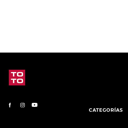
9
.
slip-ins
10
.
botas dama
CATEGORÍAS