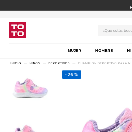
¿Qué estás bus
TÉRMINOS MÁS BUSCADO
MUJER
1
.
botas
HOMBRE
N
2
.
skechers
NIÑOS
DEPORTIVOS
CHAMPION DEPORTIVO PARA NIÑ
3
.
skechers slip-ins
26 %
4
.
championes
5
.
botas mujer
6
.
americansport
7
.
sandalias
8
.
hitec