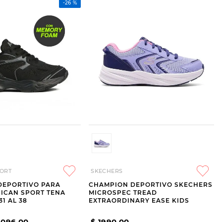
-
26 %
ORT
SKECHERS
DEPORTIVO PARA
CHAMPION DEPORTIVO SKECHERS
ICAN SPORT TENA
MICROSPEC TREAD
31 AL 38
EXTRAORDINARY EASE KIDS
1096
,
00
$
1990
,
00