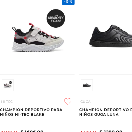
-
15 %
HI-TEC
GUGA
CHAMPION DEPORTIVO PARA
CHAMPION DEPORTIVO 
NIÑOS HI-TEC BLAKE
NIÑOS GUGA LUNA
$
1606
,
00
$
1290
,
00