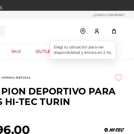
S
¿CÓMO COMPRAR?
OUTLET WEB
SALE
9-4H9N44-BKP2244
PION DEPORTIVO PARA
 HI-TEC TURIN
96
,
00