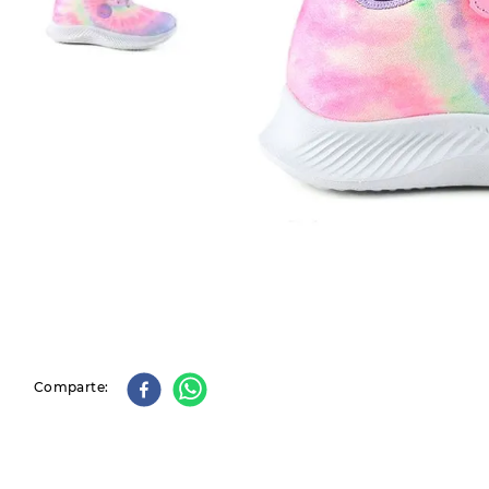
9
.
slip-ins
10
.
botas dama
Comparte