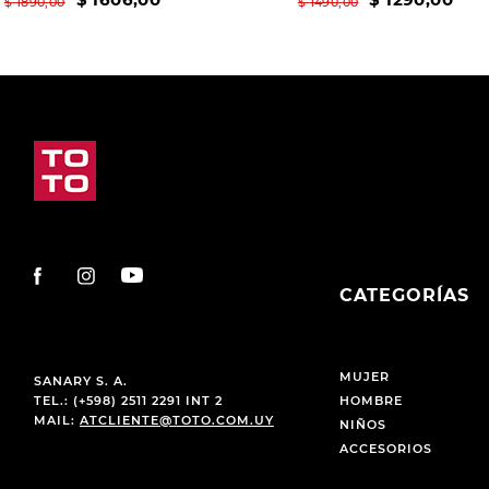
$
1890
,
00
$
1490
,
00
CATEGORÍAS
MUJER
SANARY S. A.
TEL.: (+598) 2511 2291 INT 2
HOMBRE
MAIL:
ATCLIENTE@TOTO.COM.UY
NIÑOS
ACCESORIOS