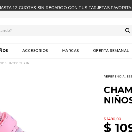
HASTA 12 CUOTAS SIN RECARGO CON TUS TARJETAS FAVORITA
cando?
S
IÑOS
ACCESORIOS
MARCAS
OFERTA SEMANAL
OS HI-TEC TURIN
REFERENCIA
:
39
CHAM
NIÑOS
$
1490
,
00
$
10