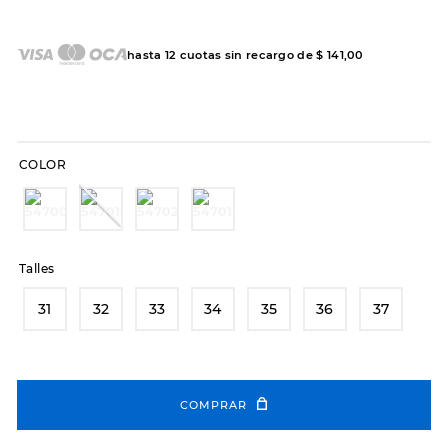
7
.
sandalias
8
.
hitec
hasta
12
cuotas sin recargo de
$
141
,
00
9
.
slip-ins
10
.
botas dama
COLOR
Talles
31
32
33
34
35
36
37
COMPRAR