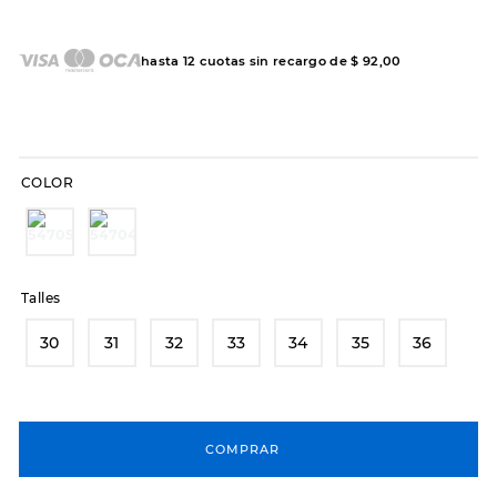
7
.
sandalias
8
.
hitec
hasta
12
cuotas sin recargo de
$
92
,
00
9
.
slip-ins
10
.
botas dama
COLOR
Talles
30
31
32
33
34
35
36
COMPRAR