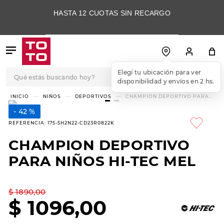
HASTA 12 CUOTAS SIN RECARGO
Qué estás buscando hoy?
Elegí tu ubicación para ver
disponibilidad y envíos en 2 hs.
TÉRMINOS MÁS
NIÑOS
DEPORTIVOS
CHAMPION DEPORTIVO PARA
NIÑOS HI-TEC MEL
BUSCADOS
42 %
1
.
botas
REFERENCIA
:
175-5H2N22-CD23R0822K
2
.
skechers
CHAMPION DEPORTIVO
3
.
skechers slip-ins
PARA NIÑOS HI-TEC MEL
4
.
championes
5
.
botas mujer
$
1890
,
00
$
1096
,
00
6
.
americansport