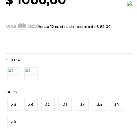
7
.
sandalias
8
.
hitec
9
.
slip-ins
hasta
12
cuotas sin recargo de
$
84
,
00
10
.
botas dama
COLOR
Talles
28
29
30
31
32
33
34
35