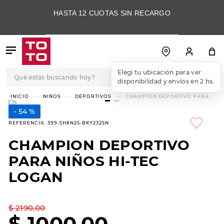
HASTA 12 CUOTAS SIN RECARGO
Qué estás buscando hoy?
Elegí tu ubicación para ver
disponibilidad y envíos en 2 hs.
TÉRMINOS MÁS
NIÑOS
DEPORTIVOS
CHAMPION DEPORTIVO PARA
NIÑOS HI-TEC LOGAN
BUSCADOS
54 %
1
.
botas
REFERENCIA
:
399-5H8N25-BKY2325N
2
.
skechers
CHAMPION DEPORTIVO
3
.
skechers slip-ins
PARA NIÑOS HI-TEC
4
.
championes
LOGAN
5
.
botas mujer
$
2190
,
00
6
.
americansport
$
1000
,
00