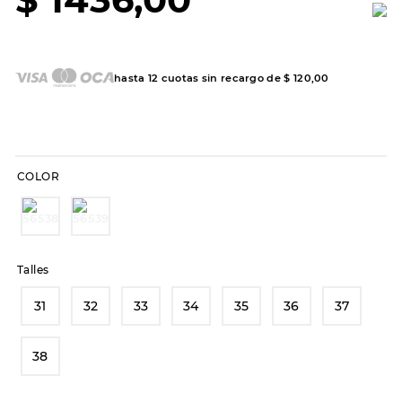
7
.
sandalias
8
.
hitec
9
.
slip-ins
hasta
12
cuotas sin recargo de
$
120
,
00
10
.
botas dama
COLOR
Talles
31
32
33
34
35
36
37
38