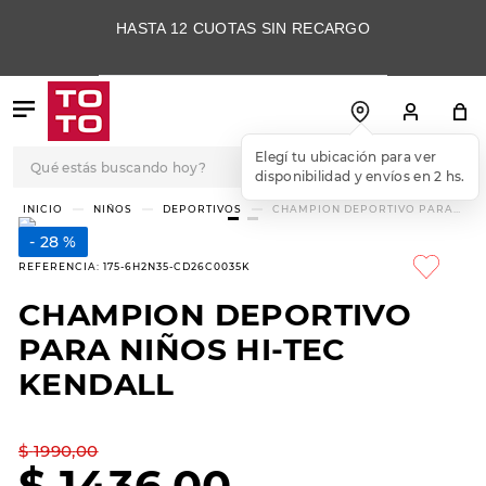
HASTA 12 CUOTAS SIN RECARGO
Qué estás buscando hoy?
Elegí tu ubicación para ver
disponibilidad y envíos en 2 hs.
TÉRMINOS MÁS
NIÑOS
DEPORTIVOS
CHAMPION DEPORTIVO PARA
NIÑOS HI-TEC KENDALL
BUSCADOS
28 %
1
.
botas
REFERENCIA
:
175-6H2N35-CD26C0035K
2
.
skechers
CHAMPION DEPORTIVO
3
.
skechers slip-ins
PARA NIÑOS HI-TEC
4
.
championes
KENDALL
5
.
botas mujer
$
1990
,
00
6
.
americansport
$
1436
,
00