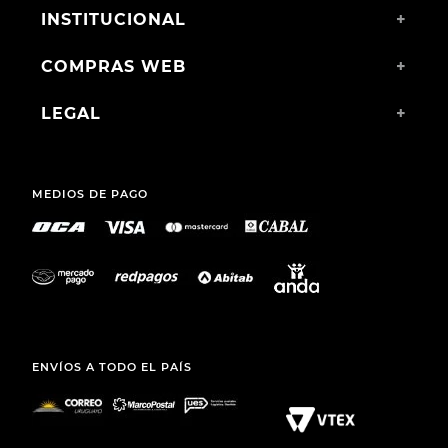
CHAMPION DEPORTIVO
CHAMPION DEPORTIVO
PARA NIÑA GUGA CHÉEL
SKECHERS SLIP-INS
BOUNDER BRISK BURST
KIDS NAVY
$
1490
,
00
$
2490
,
00
$
1290
,
00