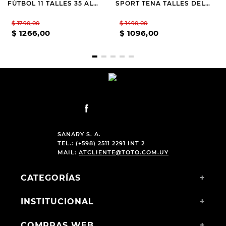
FÚTBOL 11 TALLES 35 AL
SPORT TENA TALLES DEL
40
28 AL 35
$
1790
,
00
$
1490
,
00
$
1266
,
00
$
1096
,
00
SANARY S. A.
TEL.: (+598) 2511 2291 INT 2
MAIL:
ATCLIENTE@TOTO.COM.UY
CATEGORÍAS
+
INSTITUCIONAL
+
COMPRAS WEB
+