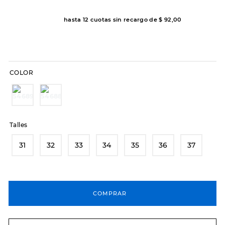
8
.
hitec
hasta
12
cuotas sin recargo de
$
92
,
00
9
.
slip-ins
10
.
botas dama
COLOR
Talles
31
32
33
34
35
36
37
COMPRAR