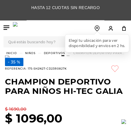
HASTA 12 CUOTAS SIN RECARGO
Qué estás buscando hoy?
Elegí tu ubicación para ver
disponibilidad y envíos en 2 hs.
TÉRMINOS MÁS
NIÑOS
DEPORTIVOS
CHAMPION DEPORTIVO PARA
NIÑOS HI-TEC GALIA
BUSCADOS
35 %
1
.
botas
REFERENCIA
:
175-5H2N27-CD23R0827K
2
.
skechers
CHAMPION DEPORTIVO
3
.
skechers slip-ins
PARA NIÑOS HI-TEC GALIA
4
.
championes
5
.
botas mujer
$
1690
,
00
$
1096
,
00
6
.
americansport
7
.
sandalias