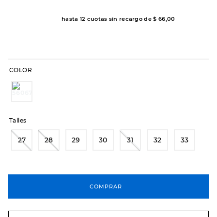
8
.
hitec
hasta
12
cuotas sin recargo de
$
66
,
00
9
.
slip-ins
10
.
botas dama
COLOR
Talles
27
28
29
30
31
32
33
COMPRAR