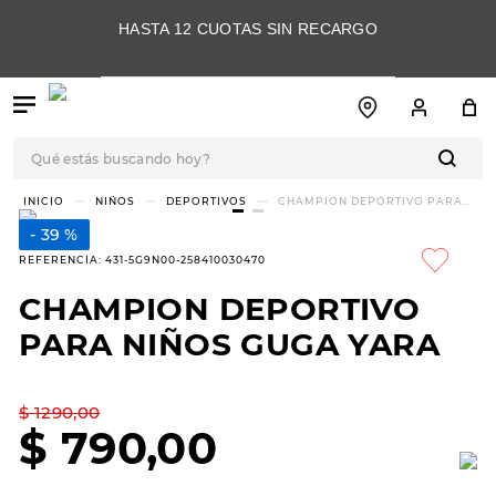
HASTA 12 CUOTAS SIN RECARGO
Qué estás buscando hoy?
TÉRMINOS MÁS
NIÑOS
DEPORTIVOS
CHAMPION DEPORTIVO PARA
NIÑOS GUGA YARA
BUSCADOS
39 %
1
.
botas
REFERENCIA
:
431-5G9N00-258410030470
2
.
skechers
CHAMPION DEPORTIVO
3
.
skechers slip-ins
PARA NIÑOS GUGA YARA
4
.
championes
5
.
botas mujer
$
1290
,
00
$
790
,
00
6
.
americansport
7
.
sandalias