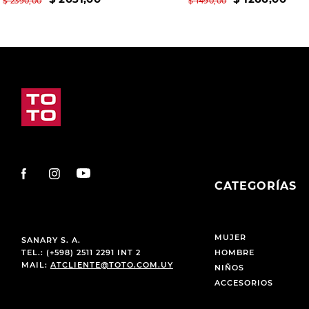
$
2390
,
00
$
1490
,
00
CATEGORÍAS
MUJER
SANARY S. A.
TEL.: (+598) 2511 2291 INT 2
HOMBRE
MAIL:
ATCLIENTE@TOTO.COM.UY
NIÑOS
ACCESORIOS