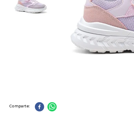
9
.
slip-ins
10
.
botas dama
Comparte