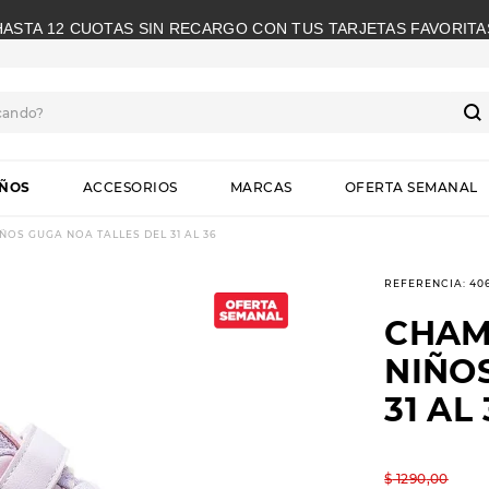
HASTA 12 CUOTAS SIN RECARGO CON TUS TARJETAS FAVORITA
cando?
S
IÑOS
ACCESORIOS
MARCAS
OFERTA SEMANAL
OS GUGA NOA TALLES DEL 31 AL 36
REFERENCIA
:
40
CHAM
NIÑO
31 AL 
$
1290
,
00