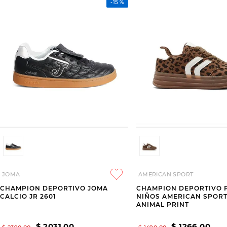
-
15 %
JOMA
AMERICAN SPORT
CHAMPION DEPORTIVO JOMA
CHAMPION DEPORTIVO 
CALCIO JR 2601
NIÑOS AMERICAN SPORT
ANIMAL PRINT
$
2031
,
00
$
1266
,
00