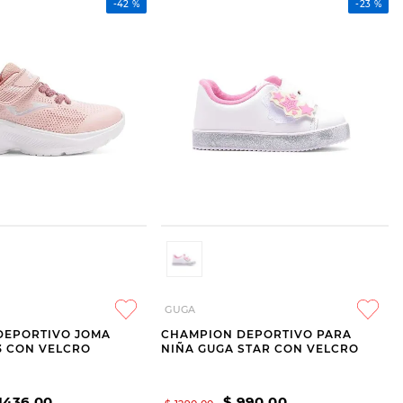
-
42 %
-
23 %
GUGA
DEPORTIVO JOMA
CHAMPION DEPORTIVO PARA
3 CON VELCRO
NIÑA GUGA STAR CON VELCRO
1436
,
00
$
990
,
00