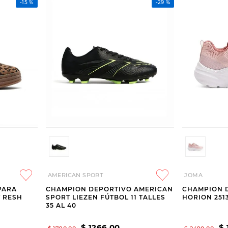
-
15 %
-
29 %
AMERICAN SPORT
JOMA
PARA
CHAMPION DEPORTIVO AMERICAN
CHAMPION 
 RESH
SPORT LIEZEN FÚTBOL 11 TALLES
HORION 251
35 AL 40
$
1266
,
00
$