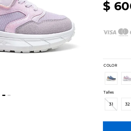
$
60
COLOR
Talles
31
32