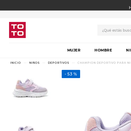
¿Qué estás bus
TÉRMINOS MÁS BUSCADO
MUJER
1
.
botas
HOMBRE
N
2
.
skechers
NIÑOS
DEPORTIVOS
CHAMPION DEPORTIVO PARA NIÑ
3
.
skechers slip-ins
53 %
4
.
championes
5
.
botas mujer
6
.
americansport
7
.
sandalias
8
.
hitec