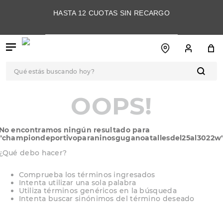
HASTA 12 CUOTAS SIN RECARGO
Qué estás buscando hoy?
TÉRMINOS MÁS
OOPS!
BUSCADOS
1
.
botas
No encontramos ningún resultado para
2
.
skechers
"
championdeportivoparaninosguganoatallesdel25al3022w
3
.
skechers slip-ins
¿Qué debo hacer?
4
.
championes
Comprueba los términos ingresados
Intenta utilizar una sola palabra
5
.
botas mujer
Utiliza términos genéricos en la búsqueda
Intenta buscar sinónimos del término deseado
6
.
americansport
7
.
sandalias