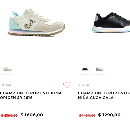
JOMA
GUGA
CHAMPION DEPORTIVO JOMA
CHAMPION DEPORTIVO 
ORIGEN JR 2616
NIÑA GUGA GALA
$
1606
,
00
$
1290
,
00
$
2390
,
00
$
1490
,
00