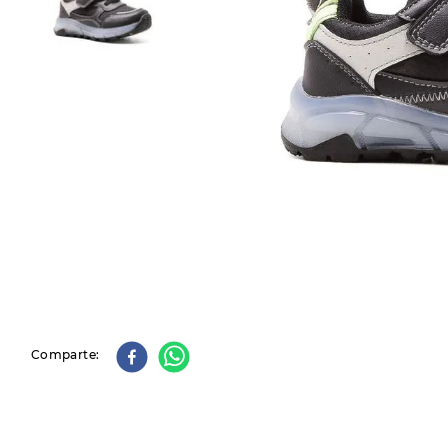
9
.
slip-ins
10
.
botas dama
Comparte