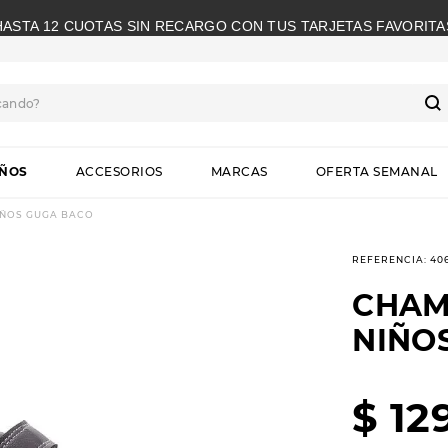
HASTA 12 CUOTAS SIN RECARGO CON TUS TARJETAS FAVORITA
cando?
S
IÑOS
ACCESORIOS
MARCAS
OFERTA SEMANAL
IÑOS GUGA BACO
REFERENCIA
:
40
CHAM
NIÑO
$
12