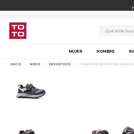
¿Qué estás bus
TÉRMINOS MÁS BUSCADO
MUJER
1
.
botas
HOMBRE
N
2
.
skechers
NIÑOS
DEPORTIVOS
CHAMPION DEPORTIVO PARA N
3
.
skechers slip-ins
4
.
championes
5
.
botas mujer
6
.
americansport
7
.
sandalias
8
.
hitec