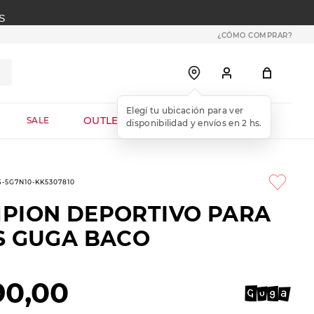
S
¿CÓMO COMPRAR?
OUTLET WEB
SALE
6-5G7N10-KK5307810
PION DEPORTIVO PARA
S GUGA BACO
90
,
00