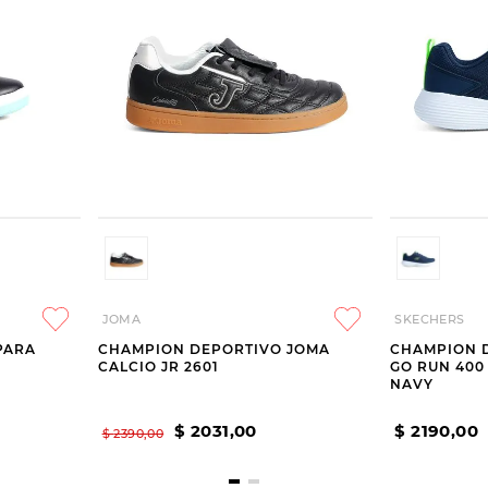
JOMA
SKECHERS
PARA
CHAMPION DEPORTIVO JOMA
CHAMPION 
CALCIO JR 2601
GO RUN 400
NAVY
$
2031
,
00
$
2190
,
00
$
2390
,
00