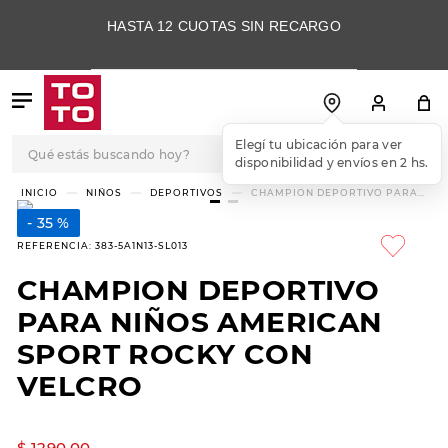
HASTA 12 CUOTAS SIN RECARGO
Qué estás buscando hoy?
Elegí tu ubicación para ver
disponibilidad y envíos en 2 hs.
TÉRMINOS MÁS
NIÑOS
DEPORTIVOS
CHAMPION DEPORTIVO PARA
NIÑOS AMERICAN SPORT ROCKY
BUSCADOS
CON VELCRO
35 %
1
.
botas
REFERENCIA
:
383-5A1N13-SL013
2
.
skechers
CHAMPION DEPORTIVO
3
.
skechers slip-ins
PARA NIÑOS AMERICAN
4
.
championes
SPORT ROCKY CON
VELCRO
5
.
botas mujer
6
.
americansport
$
1290
,
00