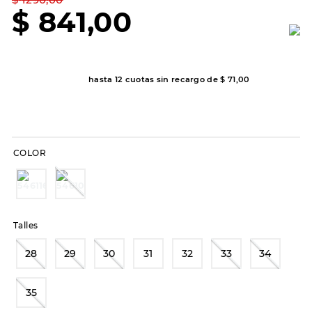
7
.
sandalias
$
841
,
00
8
.
hitec
9
.
slip-ins
10
.
botas dama
hasta
12
cuotas sin recargo de
$
71
,
00
COLOR
Talles
28
29
30
31
32
33
34
35