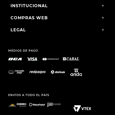
$
1490
,
00
CHAMPION DEPORTIVO
JOMA ORIGEN JR 2616
$
2390
,
00
$
1606
,
00