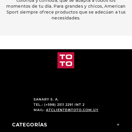
colorida y cómoda, que se adapta a todos los
momentos de tu día. Para grandes y chicos, American
Sport siempre ofrece productos que se adecúan a tus
necesidades.
PRODUCTOS RELACIONADOS
-
33 %
CHAMPION DEPORTIVO
PARA NIÑAS GUGA PRINT