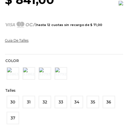
7
.
sandalias
8
.
hitec
9
.
slip-ins
hasta
12
cuotas sin recargo de
$
71
,
00
10
.
botas dama
Guia De Talles
COLOR
Talles
30
31
32
33
34
35
36
37