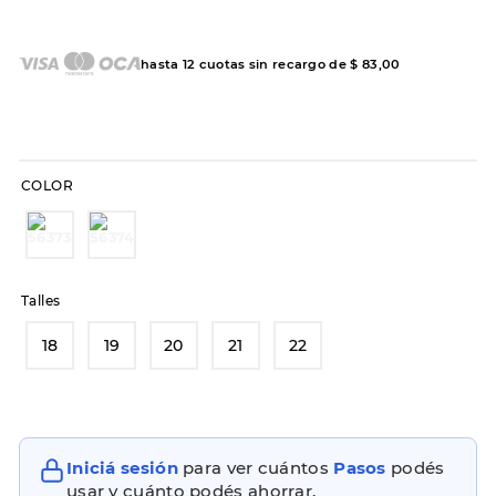
8
.
sandalias
hasta
12
cuotas sin recargo de
$
83
,
00
9
.
slip-ins
10
.
botas dama
COLOR
Talles
18
19
20
21
22
Iniciá sesión
para ver cuántos
Pasos
podés
usar y cuánto podés ahorrar.