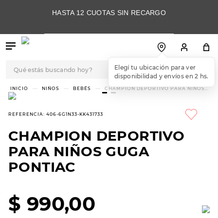
HASTA 12 CUOTAS SIN RECARGO
Qué estás buscando hoy?
TÉRMINOS MÁS
NIÑOS
BEBÉS
CHAMPION DEPORTIVO PARA NIÑOS
GUGA PONTIAC
BUSCADOS
1
.
botas
REFERENCIA
:
406-6G1N33-KK431733
2
.
skechers
CHAMPION DEPORTIVO
3
.
skechers slip-ins
PARA NIÑOS GUGA
4
.
championes
PONTIAC
5
.
botas mujer
$
990
,
00
6
.
americansport
7
.
hitec