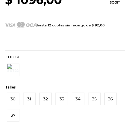
7
.
hitec
8
.
sandalias
9
.
slip-ins
hasta
12
cuotas sin recargo de
$
92
,
00
10
.
botas dama
COLOR
Talles
30
31
32
33
34
35
36
37