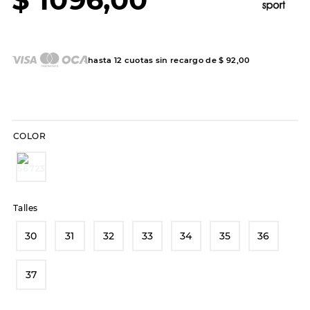
7
.
hitec
8
.
sandalias
9
.
slip-ins
hasta
12
cuotas sin recargo de
$
92
,
00
10
.
botas dama
COLOR
Talles
30
31
32
33
34
35
36
37