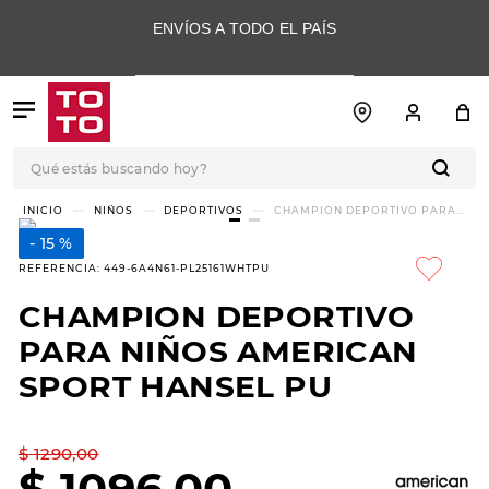
ENVÍOS A TODO EL PAÍS
Qué estás buscando hoy?
TÉRMINOS MÁS
NIÑOS
DEPORTIVOS
CHAMPION DEPORTIVO PARA
NIÑOS AMERICAN SPORT
BUSCADOS
HANSEL PU
15 %
1
.
botas
REFERENCIA
:
449-6A4N61-PL25161WHTPU
2
.
skechers
CHAMPION DEPORTIVO
3
.
skechers slip-ins
PARA NIÑOS AMERICAN
4
.
championes
SPORT HANSEL PU
5
.
botas mujer
$
1290
,
00
6
.
americansport
$
1096
,
00