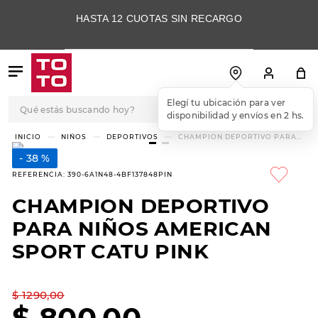
HASTA 12 CUOTAS SIN RECARGO
Qué estás buscando hoy?
Elegí tu ubicación para ver
disponibilidad y envíos en 2 hs.
TÉRMINOS MÁS
NIÑOS
DEPORTIVOS
CHAMPION DEPORTIVO PARA
NIÑOS AMERICAN SPORT CATU
BUSCADOS
PINK
38 %
1
.
botas
REFERENCIA
:
390-6A1N48-4BF137848PIN
2
.
skechers
CHAMPION DEPORTIVO
3
.
skechers slip-ins
PARA NIÑOS AMERICAN
4
.
championes
SPORT CATU PINK
5
.
botas mujer
$
1290
,
00
6
.
americansport
$
800
,
00