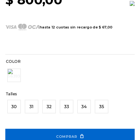
7
.
sandalias
8
.
hitec
9
.
slip-ins
hasta
12
cuotas sin recargo de
$
67
,
00
10
.
botas dama
COLOR
Talles
30
31
32
33
34
35
COMPRAR