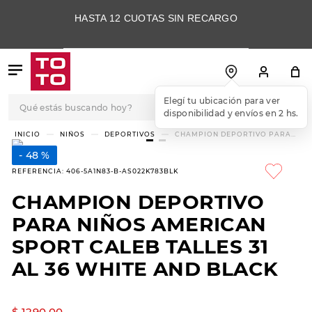
HASTA 12 CUOTAS SIN RECARGO
Qué estás buscando hoy?
Elegí tu ubicación para ver
disponibilidad y envíos en 2 hs.
TÉRMINOS MÁS
NIÑOS
DEPORTIVOS
CHAMPION DEPORTIVO PARA
NIÑOS AMERICAN SPORT CALEB
BUSCADOS
TALLES 31 AL 36 WHITE AND
48 %
BLACK
1
.
botas
REFERENCIA
:
406-5A1N83-B-AS022K783BLK
2
.
skechers
CHAMPION DEPORTIVO
3
.
skechers slip-ins
PARA NIÑOS AMERICAN
4
.
championes
SPORT CALEB TALLES 31
AL 36 WHITE AND BLACK
5
.
botas mujer
6
.
americansport
$
1290
,
00