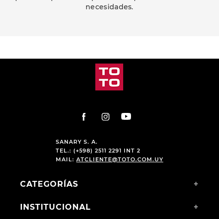
necesidades.
PRODUCTOS RELACIONADOS
-
26 %
CHAMPION DEPORTIVO
CHAMPION DEPORTIVO
SKECHERS SLIP-INS
AMERICAN SPORT MERRIL
BOUNDER BRISK BURST
KIDS NAVY
$
1490
,
00
$
2490
,
00