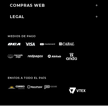
$
1096
,
00
SANARY S. A.
TEL.: (+598) 2511 2291 INT 2
MAIL:
ATCLIENTE@TOTO.COM.UY
CATEGORÍAS
+
INSTITUCIONAL
+