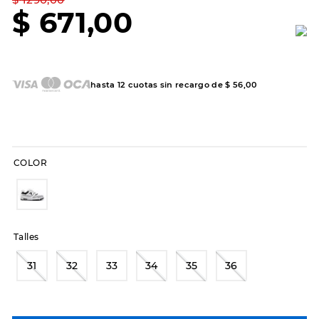
7
.
sandalias
$
671
,
00
8
.
hitec
9
.
slip-ins
10
.
botas dama
hasta
12
cuotas sin recargo de
$
56
,
00
COLOR
Talles
31
32
33
34
35
36