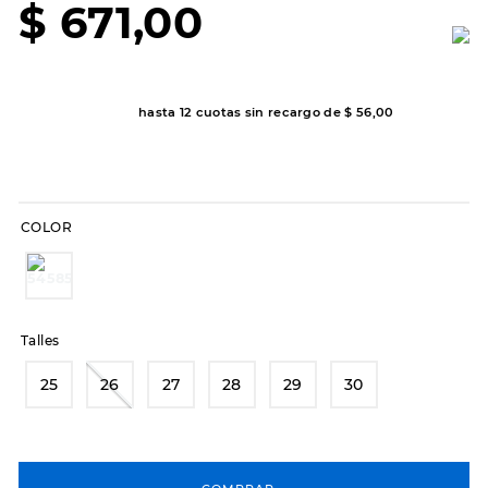
$
671
,
00
8
.
sandalias
9
.
slip-ins
10
.
botas dama
hasta
12
cuotas sin recargo de
$
56
,
00
COLOR
Talles
25
26
27
28
29
30