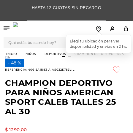
HASTA 12 CUOTAS SIN RECARGO
Qué estás buscando hoy?
Elegí tu ubicación para ver
disponibilidad y envíos en 2 hs.
TÉRMINOS MÁS
NIÑOS
DEPORTIVOS
CHAMPION DEPORTIVO PARA
NIÑOS AMERICAN SPORT CALEB
BUSCADOS
TALLES 25 AL 30
48 %
1
.
botas
REFERENCIA
:
406-5A1N83-A-AS022K783LIL
2
.
skechers
CHAMPION DEPORTIVO
3
.
skechers slip-ins
PARA NIÑOS AMERICAN
4
.
championes
SPORT CALEB TALLES 25
AL 30
5
.
botas mujer
6
.
americansport
$
1290
,
00
7
.
hitec