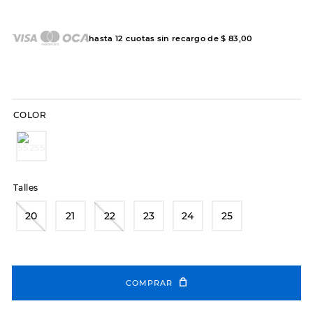
7
.
sandalias
8
.
hitec
hasta
12
cuotas sin recargo de
$
83
,
00
9
.
slip-ins
10
.
botas dama
COLOR
Talles
20
21
22
23
24
25
COMPRAR