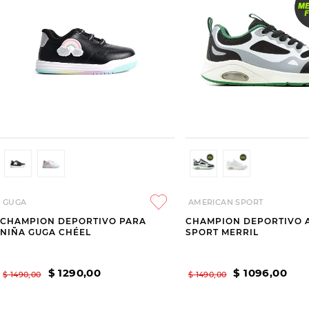
GUGA
AMERICAN SPORT
CHAMPION DEPORTIVO PARA
CHAMPION DEPORTIVO 
NIÑA GUGA CHÉEL
SPORT MERRIL
$
1290
,
00
$
1096
,
00
$
1490
,
00
$
1490
,
00