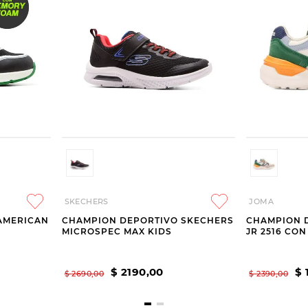
SKECHERS
JOMA
AMERICAN
CHAMPION DEPORTIVO SKECHERS
CHAMPION 
MICROSPEC MAX KIDS
JR 2516 CO
$
2190
,
00
$
$
2690
,
00
$
2390
,
00