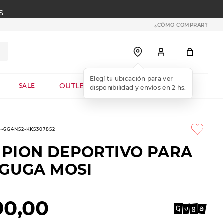
S
¿CÓMO COMPRAR?
OUTLET WEB
SALE
6-6G4N52-KK5307852
PION DEPORTIVO PARA
 GUGA MOSI
90
,
00