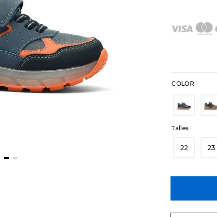
COLOR
Talles
22
23