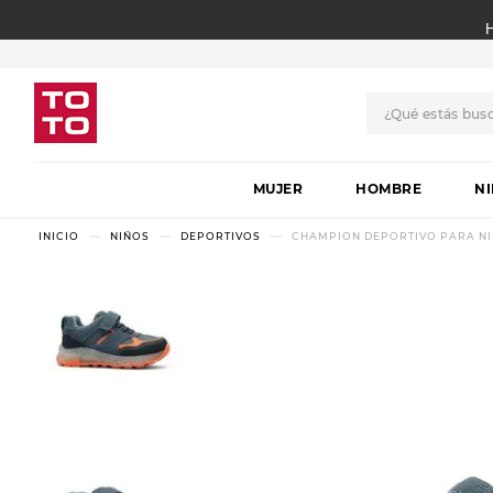
¿Qué estás bus
TÉRMINOS MÁS BUSCADO
MUJER
1
.
botas
HOMBRE
N
2
.
skechers
NIÑOS
DEPORTIVOS
CHAMPION DEPORTIVO PARA NI
3
.
skechers slip-ins
4
.
championes
5
.
botas mujer
6
.
americansport
7
.
sandalias
8
.
hitec