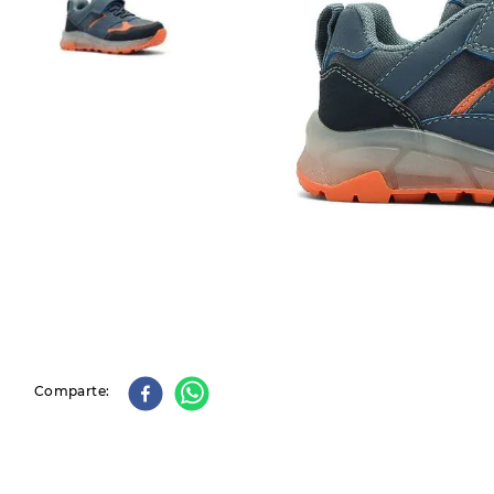
9
.
slip-ins
10
.
botas dama
Comparte