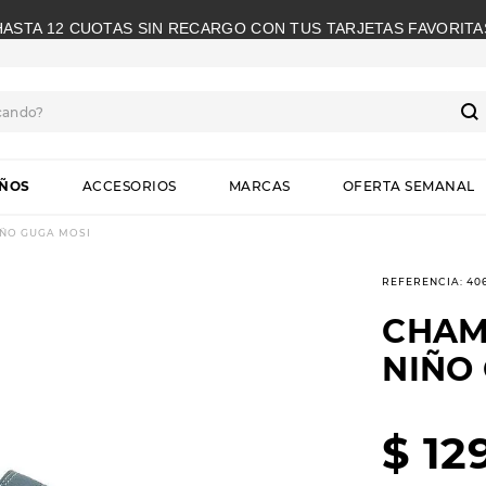
HASTA 12 CUOTAS SIN RECARGO CON TUS TARJETAS FAVORITA
cando?
S
IÑOS
ACCESORIOS
MARCAS
OFERTA SEMANAL
ÑO GUGA MOSI
REFERENCIA
:
40
CHAM
NIÑO
$
12