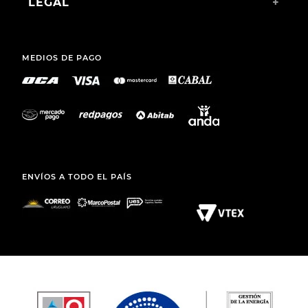
SANARY S. A.
TEL.: (+598) 2511 2291 INT 2
MAIL:
ATCLIENTE@TOTO.COM.UY
CATEGORÍAS
+
INSTITUCIONAL
+
COMPRAS WEB
+
LEGAL
+