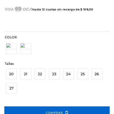
7
.
sandalias
8
.
hitec
hasta
12
cuotas sin recargo de
$
108
,
00
9
.
slip-ins
10
.
botas dama
COLOR
Talles
20
21
22
23
24
25
26
27
COMPRAR