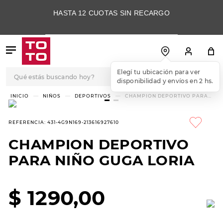
HASTA 12 CUOTAS SIN RECARGO
Qué estás buscando hoy?
Elegí tu ubicación para ver
disponibilidad y envíos en 2 hs.
TÉRMINOS MÁS
NIÑOS
DEPORTIVOS
CHAMPION DEPORTIVO PARA
NIÑO GUGA LORIA
BUSCADOS
1
.
botas
REFERENCIA
:
431-4G9N169-213616927610
2
.
skechers
CHAMPION DEPORTIVO
3
.
skechers slip-ins
PARA NIÑO GUGA LORIA
4
.
championes
5
.
botas mujer
$
1290
,
00
6
.
americansport