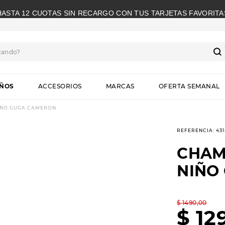
HASTA 12 CUOTAS SIN RECARGO CON TUS TARJETAS FAVORITA
cando?
S
IÑOS
ACCESORIOS
MARCAS
OFERTA SEMANAL
IÑO GUGA CAMERON
REFERENCIA
:
43
CHAM
NIÑO
$
1490
,
00
$
12