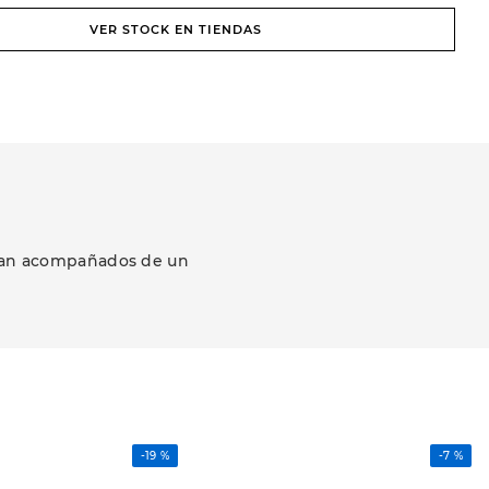
VER STOCK EN TIENDAS
zcan acompañados de un
-
19 %
-
7 %