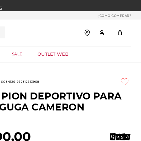
S
¿CÓMO COMPRAR?
OUTLET WEB
SALE
1-6G3N126-262312613958
PION DEPORTIVO PARA
 GUGA CAMERON
90
,
00