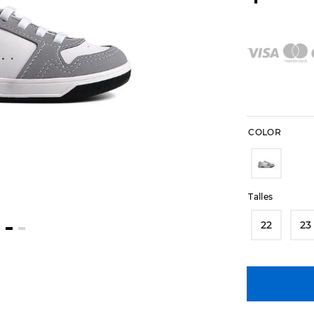
COLOR
Talles
22
23