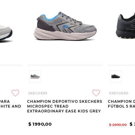
SKECHERS
SKECHERS
PARA
CHAMPION DEPORTIVO SKECHERS
CHAMPION 
HITE AND
MICROSPEC TREAD
FÚTBOL 5 RA
EXTRAORDINARY EASE KIDS GREY
$
1990
,
00
$
$
2690
,
00