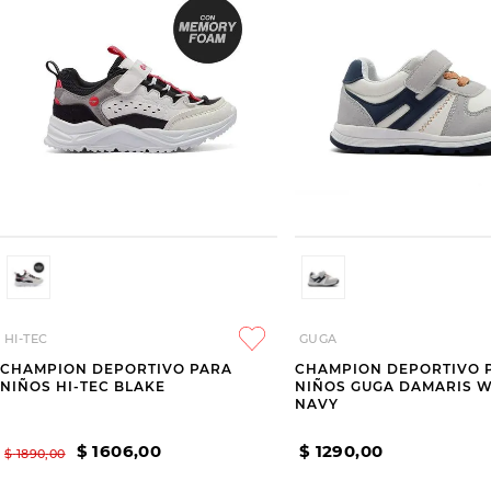
HI-TEC
GUGA
CHAMPION DEPORTIVO PARA
CHAMPION DEPORTIVO 
NIÑOS HI-TEC BLAKE
NIÑOS GUGA DAMARIS W
NAVY
$
1606
,
00
$
1290
,
00
$
1890
,
00