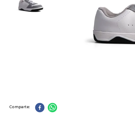
9
.
slip-ins
10
.
botas dama
Comparte