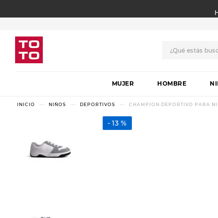
¿Qué estás bus
TÉRMINOS MÁS BUSCADO
MUJER
1
.
botas
HOMBRE
N
2
.
skechers
NIÑOS
DEPORTIVOS
CHAMPION DEPORTIVO PARA N
3
.
skechers slip-ins
13 %
4
.
championes
5
.
botas mujer
6
.
americansport
7
.
sandalias
8
.
hitec