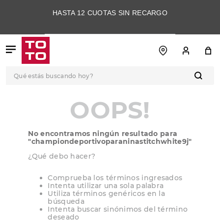
HASTA 12 CUOTAS SIN RECARGO
Qué estás buscando hoy?
TÉRMINOS MÁS
OOPS!
BUSCADOS
1
.
botas
No encontramos ningún resultado para
2
.
skechers
"
championdeportivoparaninastitchwhite9j
"
3
.
skechers slip-ins
¿Qué debo hacer?
4
.
championes
Comprueba los términos ingresados
Intenta utilizar una sola palabra
5
.
botas mujer
Utiliza términos genéricos en la
búsqueda
6
.
americansport
Intenta buscar sinónimos del término
deseado