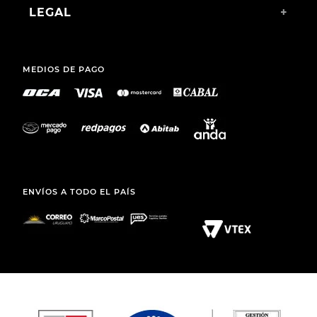
CHAMPION DEPORTIVO
CHAMPION DEPORTIVO
PARA NIÑA GUGA CHÉEL
SKECHERS GO RUN 400
V2 TRARVO KIDS NAVY
$
1490
,
00
$
2190
,
00
$
1290
,
00
SANARY S. A.
TEL.: (+598) 2511 2291 INT 2
MAIL:
ATCLIENTE@TOTO.COM.UY