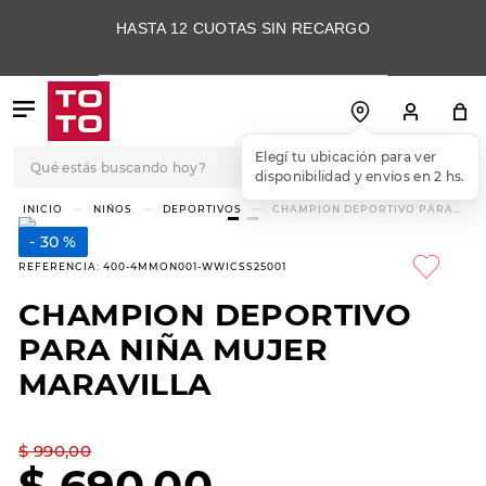
HASTA 12 CUOTAS SIN RECARGO
Qué estás buscando hoy?
Elegí tu ubicación para ver
disponibilidad y envíos en 2 hs.
TÉRMINOS MÁS
NIÑOS
DEPORTIVOS
CHAMPION DEPORTIVO PARA
NIÑA MUJER MARAVILLA
BUSCADOS
30 %
1
.
botas
REFERENCIA
:
400-4MMON001-WWICSS25001
2
.
skechers
CHAMPION DEPORTIVO
3
.
skechers slip-ins
PARA NIÑA MUJER
4
.
championes
MARAVILLA
5
.
botas mujer
$
990
,
00
6
.
americansport
$
690
,
00