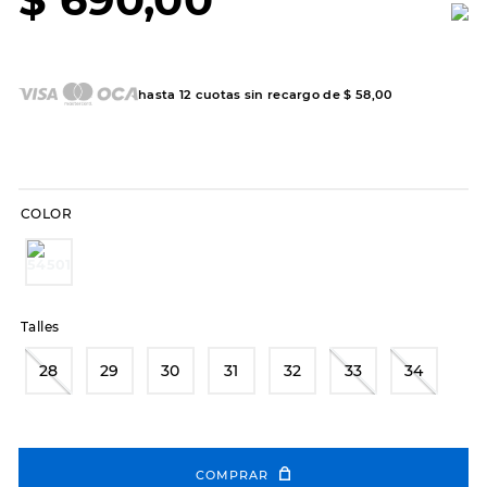
7
.
sandalias
8
.
hitec
9
.
slip-ins
hasta
12
cuotas sin recargo de
$
58
,
00
10
.
botas dama
COLOR
Talles
28
29
30
31
32
33
34
COMPRAR