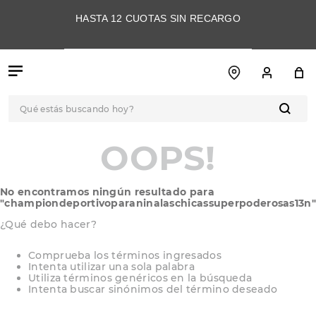
HASTA 12 CUOTAS SIN RECARGO
Qué estás buscando hoy?
TÉRMINOS MÁS
OOPS!
BUSCADOS
1
.
botas
No encontramos ningún resultado para
2
.
skechers
"
championdeportivoparaninalaschicassuperpoderosas13n
"
3
.
skechers slip-ins
¿Qué debo hacer?
4
.
championes
Comprueba los términos ingresados
Intenta utilizar una sola palabra
5
.
botas mujer
Utiliza términos genéricos en la búsqueda
Intenta buscar sinónimos del término deseado
6
.
americansport
7
.
sandalias