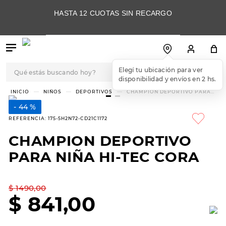
HASTA 12 CUOTAS SIN RECARGO
Qué estás buscando hoy?
Elegí tu ubicación para ver
disponibilidad y envíos en 2 hs.
TÉRMINOS MÁS
NIÑOS
DEPORTIVOS
CHAMPION DEPORTIVO PARA
NIÑA HI-TEC CORA
BUSCADOS
44 %
1
.
botas
REFERENCIA
:
175-5H2N72-CD21C1172
2
.
skechers
CHAMPION DEPORTIVO
3
.
skechers slip-ins
PARA NIÑA HI-TEC CORA
4
.
championes
5
.
botas mujer
$
1490
,
00
$
841
,
00
6
.
americansport
7
.
sandalias