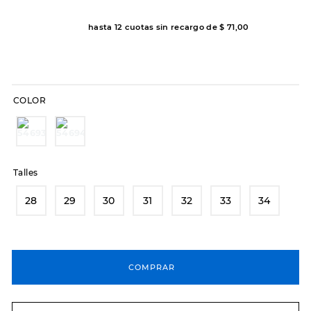
8
.
hitec
hasta
12
cuotas sin recargo de
$
71
,
00
9
.
slip-ins
10
.
botas dama
COLOR
Talles
28
29
30
31
32
33
34
COMPRAR