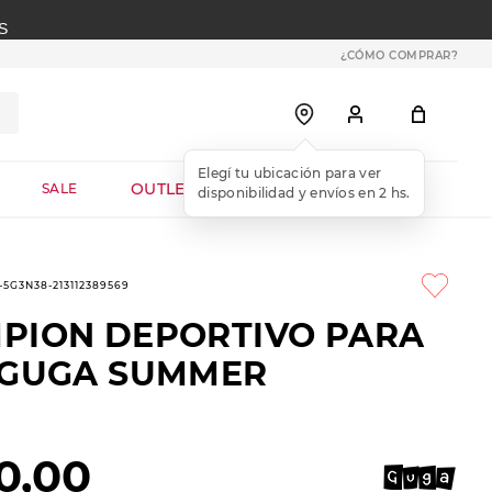
S
¿CÓMO COMPRAR?
OUTLET WEB
SALE
-5G3N38-213112389569
PION DEPORTIVO PARA
 GUGA SUMMER
0
,
00