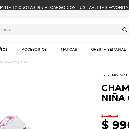
HASTA 12 CUOTAS SIN RECARGO CON TUS TARJETAS FAVORITA
cando?
S
IÑOS
ACCESORIOS
MARCAS
OFERTA SEMANAL
IÑA GUGA SUMMER
REFERENCIA
:
431
CHAM
NIÑA
$
1290
,
00
$
99