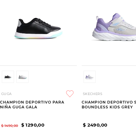
GUGA
SKECHERS
CHAMPION DEPORTIVO PARA
CHAMPION DEPORTIVO 
NIÑA GUGA GALA
BOUNDLESS KIDS GREY
$
1290
,
00
$
2490
,
00
$
1490
,
00