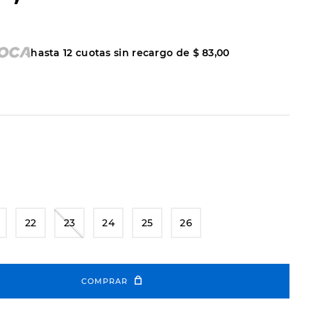
hasta
12
cuotas sin recargo de
$
83
,
00
22
23
24
25
26
COMPRAR