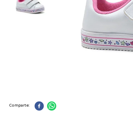
9
.
slip-ins
10
.
botas dama
Comparte