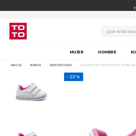
¿Qué estás bus
TÉRMINOS MÁS BUSCADO
MUJER
1
.
botas
HOMBRE
N
2
.
skechers
NIÑOS
DEPORTIVOS
CHAMPION DEPORTIVO PARA N
3
.
skechers slip-ins
23 %
4
.
championes
5
.
botas mujer
6
.
americansport
7
.
sandalias
8
.
hitec