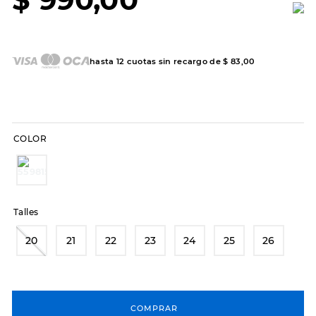
7
.
sandalias
8
.
hitec
9
.
slip-ins
hasta
12
cuotas sin recargo de
$
83
,
00
10
.
botas dama
COLOR
Talles
20
21
22
23
24
25
26
COMPRAR