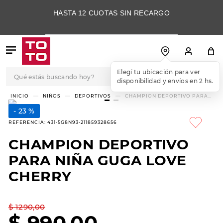
HASTA 12 CUOTAS SIN RECARGO
Qué estás buscando hoy?
Elegí tu ubicación para ver
disponibilidad y envíos en 2 hs.
TÉRMINOS MÁS
NIÑOS
DEPORTIVOS
CHAMPION DEPORTIVO PARA
NIÑA GUGA LOVE CHERRY
BUSCADOS
23 %
1
.
botas
REFERENCIA
:
431-5G8N93-211859328656
2
.
skechers
CHAMPION DEPORTIVO
3
.
skechers slip-ins
PARA NIÑA GUGA LOVE
4
.
championes
CHERRY
5
.
botas mujer
$
1290
,
00
6
.
americansport
$
990
,
00