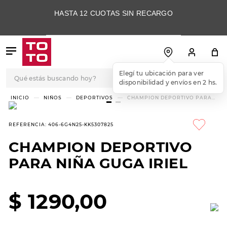
HASTA 12 CUOTAS SIN RECARGO
Qué estás buscando hoy?
Elegí tu ubicación para ver
disponibilidad y envíos en 2 hs.
TÉRMINOS MÁS
NIÑOS
DEPORTIVOS
CHAMPION DEPORTIVO PARA
NIÑA GUGA IRIEL
BUSCADOS
1
.
botas
REFERENCIA
:
406-6G4N25-KK5307825
2
.
skechers
CHAMPION DEPORTIVO
3
.
skechers slip-ins
PARA NIÑA GUGA IRIEL
4
.
championes
5
.
botas mujer
$
1290
,
00
6
.
americansport