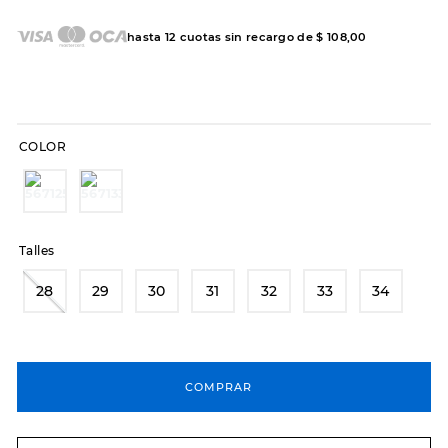
7
.
sandalias
8
.
hitec
hasta
12
cuotas sin recargo de
$
108
,
00
9
.
slip-ins
10
.
botas dama
COLOR
Talles
28
29
30
31
32
33
34
COMPRAR