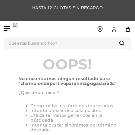
HASTA 12 CUOTAS SIN RECARGO
Qué estás buscando hoy?
TÉRMINOS MÁS
OOPS!
BUSCADOS
1
.
botas
No encontramos ningún resultado para
2
.
skechers
"
championdeportivoparaninagugadara2c
"
3
.
skechers slip-ins
¿Qué debo hacer?
4
.
championes
Comprueba los términos ingresados
Intenta utilizar una sola palabra
5
.
botas mujer
Utiliza términos genéricos en la
búsqueda
6
.
americansport
Intenta buscar sinónimos del término
deseado
7
.
sandalias