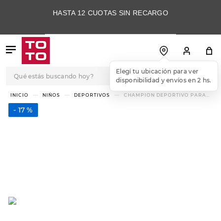
HASTA 12 CUOTAS SIN RECARGO
Qué estás buscando hoy?
Elegí tu ubicación para ver
disponibilidad y envíos en 2 hs.
TÉRMINOS MÁS
NIÑOS
DEPORTIVOS
CHAMPION DEPORTIVO PARA
NIÑA GUGA ALFIE
BUSCADOS
17 %
1
.
botas
2
.
skechers
3
.
skechers slip-ins
4
.
championes
5
.
botas mujer
6
.
americansport