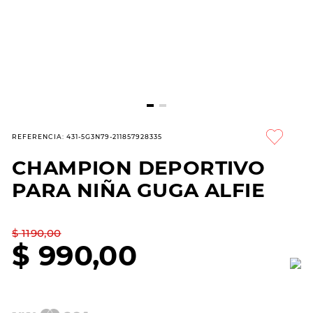
7
.
hitec
8
.
sandalias
9
.
slip-ins
10
.
botas dama
REFERENCIA
:
431-5G3N79-211857928335
CHAMPION DEPORTIVO
PARA NIÑA GUGA ALFIE
$
1190
,
00
$
990
,
00