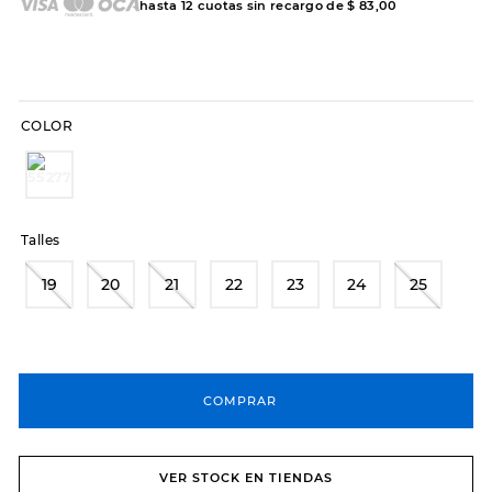
hasta
12
cuotas sin recargo de
$
83
,
00
COLOR
Talles
19
20
21
22
23
24
25
COMPRAR
VER STOCK EN TIENDAS