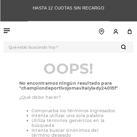
HASTA 12 CUOTAS SIN RECARGO
Qué estás buscando hoy?
OOPS!
No encontramos ningún resultado para
"
championdeportivojomavitalylady24015f
"
¿Qué debo hacer?
Comprueba los términos ingresados
Intenta utilizar una sola palabra
Utiliza términos genéricos en la
búsqueda
Intenta buscar sinónimos del
término deseado