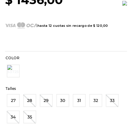
7
.
sandalias
8
.
hitec
9
.
slip-ins
hasta
12
cuotas sin recargo de
$
120
,
00
10
.
botas dama
COLOR
Talles
27
28
29
30
31
32
33
34
35