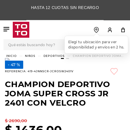
HASTA 12 CUOTAS SIN RECARGO
Qué estás buscando hoy?
Elegí tu ubicación para ver
disponibilidad y envíos en 2 hs.
TÉRMINOS MÁS
NIÑOS
DEPORTIVOS
CHAMPION DEPORTIVO JOMA
SUPER CROSS JR 2401 CON
BUSCADOS
VELCRO
47 %
1
.
botas
REFERENCIA
:
419-4JNNSCR-JCROSW2401V
2
.
skechers
CHAMPION DEPORTIVO
3
.
skechers slip-ins
JOMA SUPER CROSS JR
4
.
championes
2401 CON VELCRO
5
.
botas mujer
$
2690
,
00
6
.
americansport
$
1436
,
00