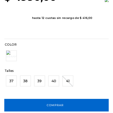
8
.
sandalias
9
.
slip-ins
hasta
12
cuotas sin recargo de
$
416
,
00
10
.
botas dama
COLOR
Talles
37
38
39
40
41
COMPRAR