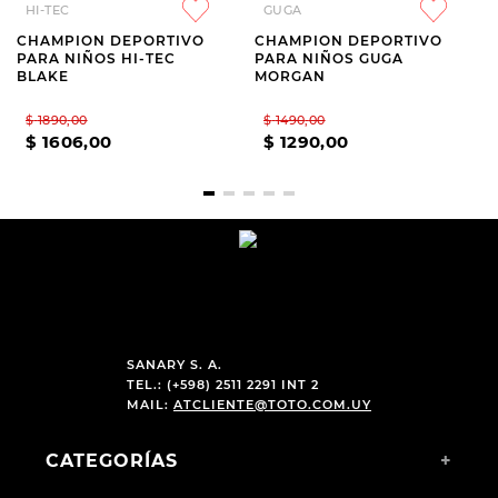
HI-TEC
GUGA
CHAMPION DEPORTIVO
CHAMPION DEPORTIVO
PARA NIÑOS HI-TEC
PARA NIÑOS GUGA
BLAKE
MORGAN
$
1890
,
00
$
1490
,
00
$
1606
,
00
$
1290
,
00
SANARY S. A.
TEL.: (+598) 2511 2291 INT 2
MAIL:
ATCLIENTE@TOTO.COM.UY
CATEGORÍAS
+