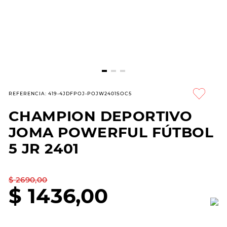
8
.
hitec
9
.
slip-ins
10
.
botas dama
REFERENCIA
:
419-4JDFPOJ-POJW2401SOC5
CHAMPION DEPORTIVO
JOMA POWERFUL FÚTBOL
5 JR 2401
$
2690
,
00
$
1436
,
00