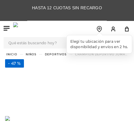
HASTA 12 CUOTAS SIN RECARGO
Qué estás buscando hoy?
Elegí tu ubicación para ver
disponibilidad y envíos en 2 hs.
TÉRMINOS MÁS
NIÑOS
DEPORTIVOS
CHAMPION DEPORTIVO JOMA
POWERFUL FÚTBOL 5 JR 2401
BUSCADOS
47 %
1
.
botas
2
.
skechers
3
.
skechers slip-ins
4
.
championes
5
.
botas mujer
6
.
americansport
7
.
sandalias