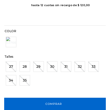
hasta
12
cuotas sin recargo de
$
120
,
00
COLOR
Talles
27
28
29
30
31
32
33
34
35
COMPRAR