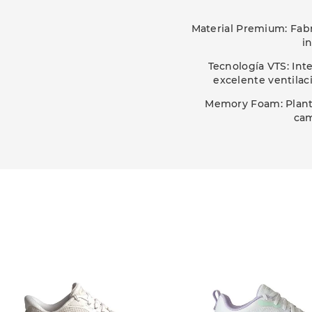
Material Premium: Fabri
i
Tecnología VTS: Int
excelente ventilac
Memory Foam: Planti
cam