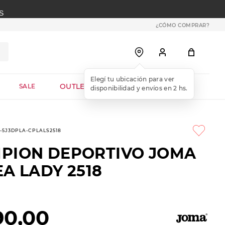
S
¿CÓMO COMPRAR?
OUTLET WEB
SALE
9-5J3DPLA-CPLALS2518
PION DEPORTIVO JOMA
A LADY 2518
90
,
00