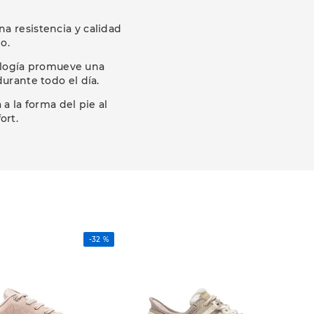
na resistencia y calidad
o.
nología promueve una
urante todo el día.
 la forma del pie al
ort.
-
32 %