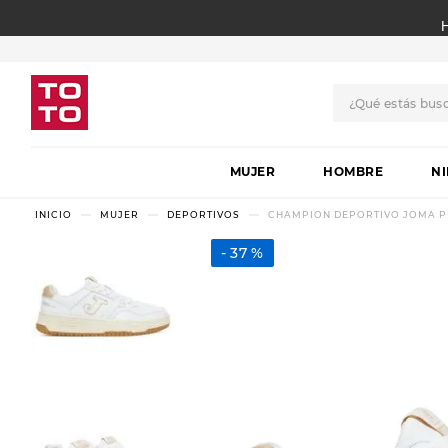
¿Qué estás bus
TÉRMINOS MÁS BUSCADO
MUJER
1
.
botas
HOMBRE
N
2
.
skechers
MUJER
DEPORTIVOS
CHAMPION DEPORTIVO JOMA PL
3
.
skechers slip-ins
37 %
4
.
championes
5
.
botas mujer
6
.
americansport
7
.
sandalias
8
.
hitec