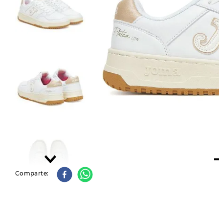
9
.
slip-ins
10
.
botas dama
Comparte