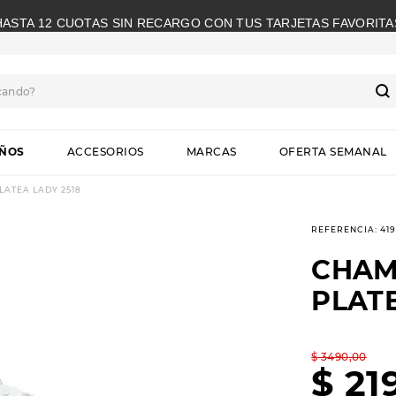
HASTA 12 CUOTAS SIN RECARGO CON TUS TARJETAS FAVORITA
cando?
S
IÑOS
ACCESORIOS
MARCAS
OFERTA SEMANAL
ATEA LADY 2518
REFERENCIA
:
41
CHAM
PLATE
$
3490
,
00
$
21