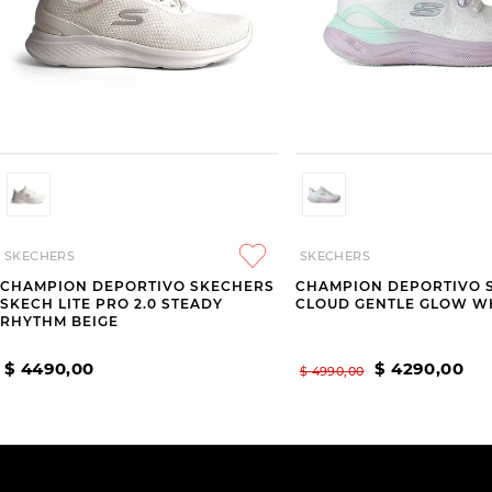
SKECHERS
SKECHERS
CHAMPION DEPORTIVO SKECHERS
CHAMPION DEPORTIVO 
SKECH LITE PRO 2.0 STEADY
CLOUD GENTLE GLOW W
RHYTHM BEIGE
$
4490
,
00
$
4290
,
00
$
4990
,
00