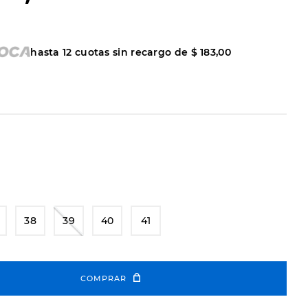
hasta
12
cuotas sin recargo de
$
183
,
00
38
39
40
41
COMPRAR