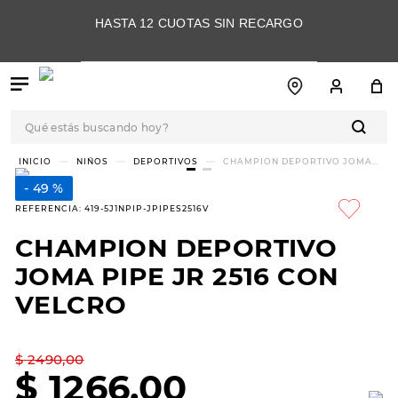
HASTA 12 CUOTAS SIN RECARGO
Qué estás buscando hoy?
TÉRMINOS MÁS
NIÑOS
DEPORTIVOS
CHAMPION DEPORTIVO JOMA
PIPE JR 2516 CON VELCRO
BUSCADOS
49 %
1
.
botas
REFERENCIA
:
419-5J1NPIP-JPIPES2516V
2
.
skechers
CHAMPION DEPORTIVO
3
.
skechers slip-ins
JOMA PIPE JR 2516 CON
4
.
championes
VELCRO
5
.
botas mujer
$
2490
,
00
6
.
americansport
$
1266
,
00
7
.
sandalias