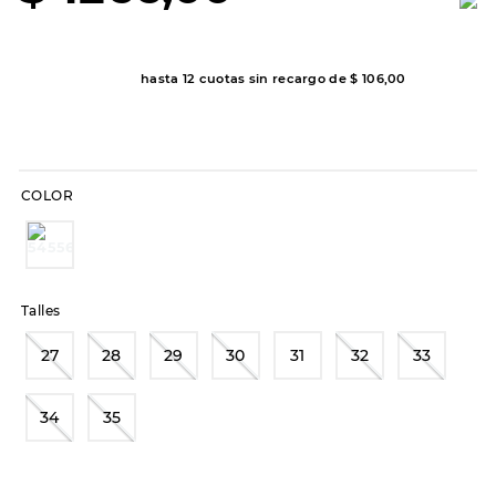
8
.
hitec
9
.
slip-ins
hasta
12
cuotas sin recargo de
$
106
,
00
10
.
botas dama
COLOR
Talles
27
28
29
30
31
32
33
34
35