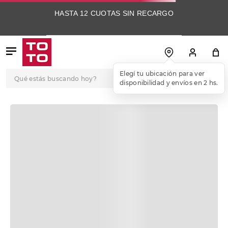
HASTA 12 CUOTAS SIN RECARGO
Qué estás buscando hoy?
Elegí tu ubicación para ver
disponibilidad y envíos en 2 hs.
TÉRMINOS MÁS
BUSCADOS
1
.
botas
2
.
skechers
3
.
skechers slip-ins
4
.
championes
5
.
botas mujer
6
.
americansport