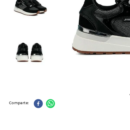
9
.
slip-ins
10
.
botas dama
Comparte