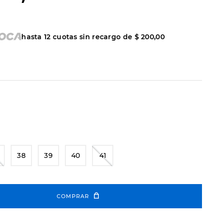
hasta
12
cuotas sin recargo de
$
200
,
00
38
39
40
41
COMPRAR