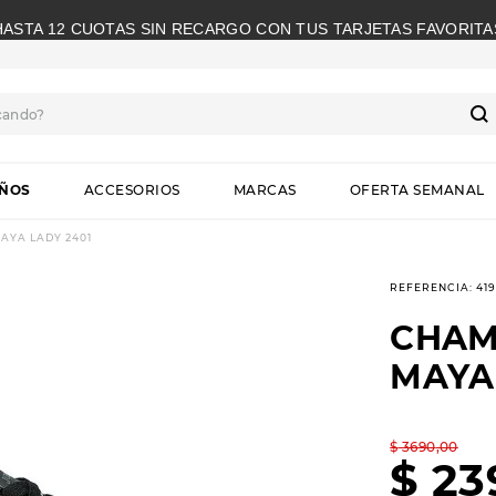
HASTA 12 CUOTAS SIN RECARGO CON TUS TARJETAS FAVORITA
cando?
S
IÑOS
ACCESORIOS
MARCAS
OFERTA SEMANAL
YA LADY 2401
REFERENCIA
:
41
CHAM
MAYA
$
3690
,
00
$
23