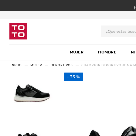
¿Qué estás bus
TÉRMINOS MÁS BUSCADO
MUJER
1
.
botas
HOMBRE
N
2
.
skechers
MUJER
DEPORTIVOS
CHAMPION DEPORTIVO JOMA MA
3
.
skechers slip-ins
35 %
4
.
championes
5
.
botas mujer
6
.
americansport
7
.
sandalias
8
.
hitec