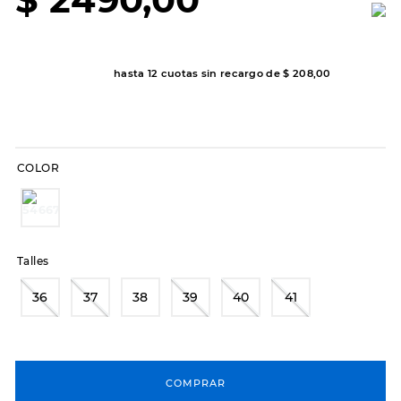
7
.
sandalias
8
.
hitec
9
.
slip-ins
hasta
12
cuotas sin recargo de
$
208
,
00
10
.
botas dama
COLOR
Talles
36
37
38
39
40
41
COMPRAR