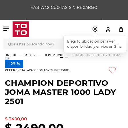
HASTA 12 CUOTAS SIN RECARGO
Qué estás buscando hoy?
Elegí tu ubicación para ver
disponibilidad y envíos en 2 hs.
TÉRMINOS MÁS
MUJER
DEPORTIVOS
CHAMPION DEPORTIVO JOMA
MASTER 1000 LADY 2501
BUSCADOS
29 %
1
.
botas
REFERENCIA
:
419-5J3DMAS-TM10LS2501C
2
.
skechers
CHAMPION DEPORTIVO
3
.
skechers slip-ins
JOMA MASTER 1000 LADY
4
.
championes
2501
5
.
botas mujer
$
3490
,
00
6
.
americansport
$
2490
,
00