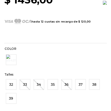
7
.
sandalias
8
.
hitec
9
.
slip-ins
hasta
12
cuotas sin recargo de
$
120
,
00
10
.
botas dama
COLOR
Talles
32
33
34
35
36
37
38
39