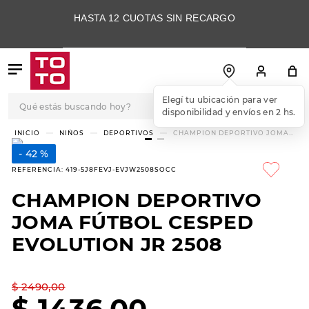
HASTA 12 CUOTAS SIN RECARGO
Qué estás buscando hoy?
Elegí tu ubicación para ver
disponibilidad y envíos en 2 hs.
TÉRMINOS MÁS
NIÑOS
DEPORTIVOS
CHAMPION DEPORTIVO JOMA
FÚTBOL CESPED EVOLUTION JR
BUSCADOS
2508
42 %
1
.
botas
REFERENCIA
:
419-5J8FEVJ-EVJW2508SOCC
2
.
skechers
CHAMPION DEPORTIVO
3
.
skechers slip-ins
JOMA FÚTBOL CESPED
4
.
championes
EVOLUTION JR 2508
5
.
botas mujer
$
2490
,
00
6
.
americansport
$
1436
,
00