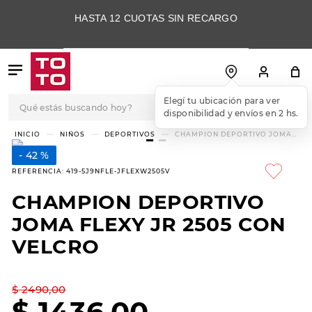
HASTA 12 CUOTAS SIN RECARGO
Qué estás buscando hoy?
TÉRMINOS MÁS
NIÑOS
DEPORTIVOS
CHAMPION DEPORTIVO JOMA
FLEXY JR 2505 CON VELCRO
BUSCADOS
42 %
1
.
botas
REFERENCIA
:
419-5J9NFLE-JFLEXW2505V
2
.
skechers
CHAMPION DEPORTIVO
3
.
skechers slip-ins
JOMA FLEXY JR 2505 CON
4
.
championes
VELCRO
5
.
botas mujer
$
2490
,
00
6
.
americansport
$
1436
,
00