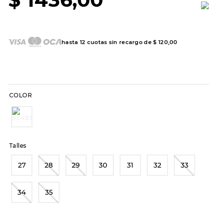
7
.
sandalias
8
.
hitec
9
.
slip-ins
hasta
12
cuotas sin recargo de
$
120
,
00
10
.
botas dama
COLOR
Talles
27
28
29
30
31
32
33
34
35