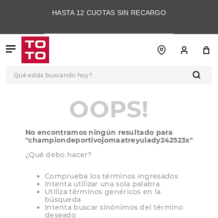
HASTA 12 CUOTAS SIN RECARGO
Qué estás buscando hoy?
TÉRMINOS MÁS
OOPS!
BUSCADOS
1
.
botas
No encontramos ningún resultado para
2
.
skechers
"
championdeportivojomaatreyulady242523x
"
3
.
skechers slip-ins
¿Qué debo hacer?
4
.
championes
Comprueba los términos ingresados
Intenta utilizar una sola palabra
5
.
botas mujer
Utiliza términos genéricos en la
búsqueda
6
.
americansport
Intenta buscar sinónimos del término
deseado